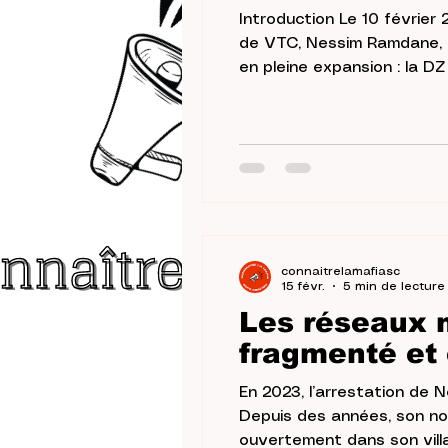
Introduction Le 10 février
de VTC, Nessim Ramdane, l
en pleine expansion : la DZ Mafia. À partir de 2023, son nom émerge à la fois dans l’es
les procédures judiciaires
identité ethnique (DZ ren
connaitrelamafiasc
15 févr.
5 min de lecture
Les réseaux m
fragmenté et 
En 2023, l’arrestation de N
Depuis des années, son nom 
ouvertement dans son villag