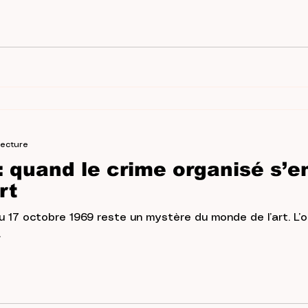
mais présent publiquement : cette contradiction résume à
s seulement un trafiquant
lecture
: quand le crime organisé s’
rt
du 17 octobre 1969 reste un mystère du monde de l’art. L’
.