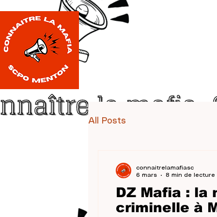
All Posts
connaitrelamafiasc
6 mars
8 min de lecture
DZ Mafia : la
criminelle à M