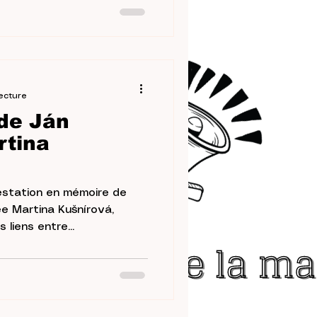
ecture
 de Ján
rtina
estation en mémoire de
ée Martina Kušnírová,
lava, 2 mars 2018 Les liens entre...