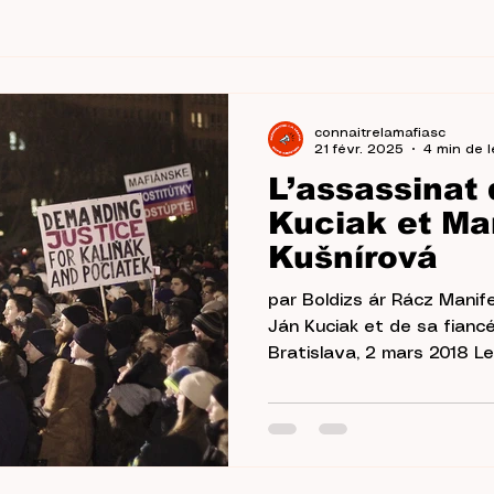
connaitrelamafiasc
21 févr. 2025
4 min de l
L’assassinat
Kuciak et Ma
Kušnírová
par Boldizs ár Rácz Manif
Ján Kuciak et de sa fianc
Bratis