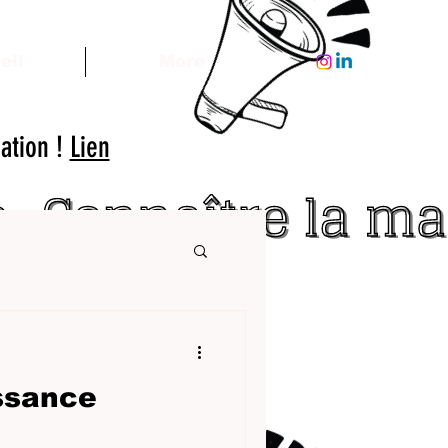
eil
More
iation !
Lien
issance