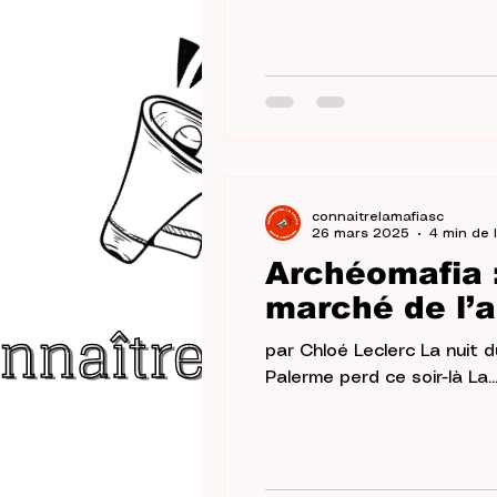
Recherché officiellement, 
libanais. Zaiter n’était pa
connaitrelamafiasc
26 mars 2025
4 min de 
Archéomafia 
marché de l’a
par Chloé Leclerc La nuit 
Palerme perd ce soir-là La..