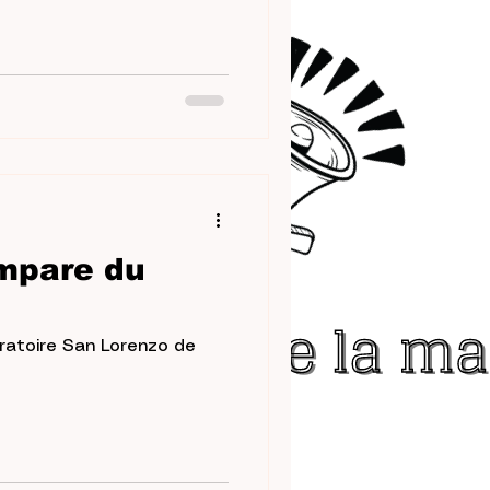
 elle seule un paradoxe
empare du
oratoire San Lorenzo de