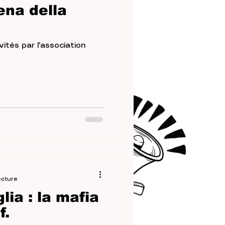
ena della
vités par l'association
ecture
lia : la mafia
f.