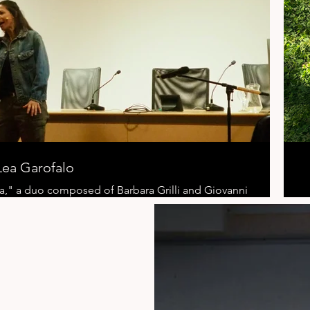
Lea Garofalo
sma," a duo composed of Barbara Grilli and Giovanni
ncio tutti. Lea Garofalo," which recounts the story
rdered by her ex-mafia husband. This performance
 as to her daughter Denise.