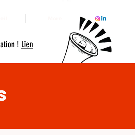
eil
More
iation !
Lien
s