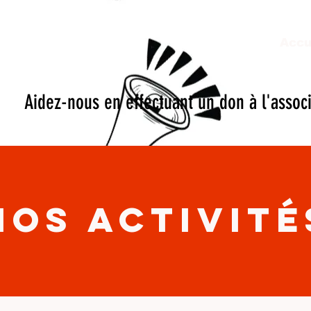
Accu
Aidez-nous en effectuant un don à l'assoc
Nos activité