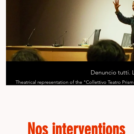
Denuncio tutti. 
Theatrical representation of the "Collettivo Teatro Pri
Gentile, who came from Bari to present their show "Denu
of Lea Garofalo, an innocent victim of the mafia, mu
pays tribute to her life as well
Nos interventions