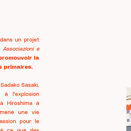
Le proj
dans un projet
, Associazioni e
promouvoir la
paix: q
s primaires.
e Sadako Sasaki,
à l'explosion
à Hiroshima à
t mené une vie
assion pour le
qu'à ce que des