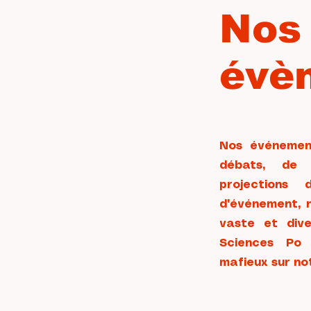
Nos
évè
Nos événemen
débats, de 
projections
d'événement, n
vaste et diver
Sciences Po 
mafieux sur not