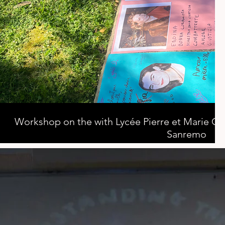
Workshop on the with Lycée Pierre et Marie Cu
Sanremo
Creation of five commemorative posters with the participation 
Marie de Menton and Cassini de Sanremo high schools. These pos
of the mafia, including Lea Garofalo, Nadia Nencioni, Rita 
Impastato.