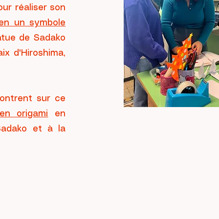
our réaliser son
en un symbole
atue de Sadako
ix d'Hiroshima,
ontrent sur ce
en origami
en
Sadako et à la