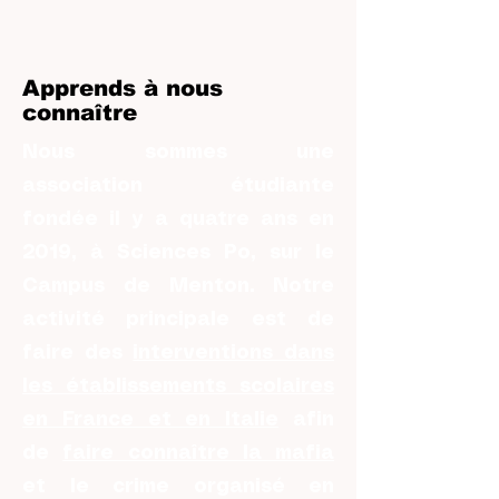
Apprends à nous
connaître
Nous sommes une
association étudiante
fondée il y a quatre ans en
2019, à Sciences Po, sur le
Campus de Menton. Notre
activité principale est de
faire des
interventions dans
les établissements scolaires
en France et en Italie
afin
de
faire connaître la mafia
et le crime organisé en