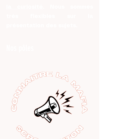
la curiosité
. Nous sommes
très flexibles sur la
présentation des sujets.
Nos pôles